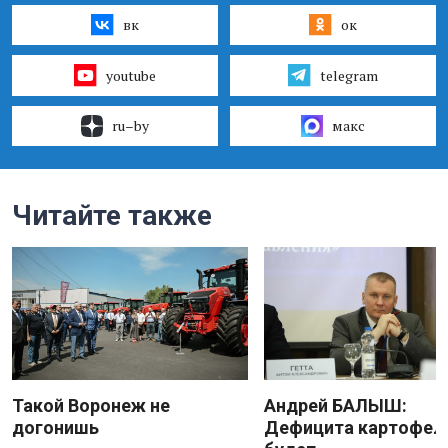
вк
ок
youtube
telegram
ru–by
макс
Читайте также
Такой Воронеж не
Андрей БАЛЫШ:
догонишь
Дефицита картофеля