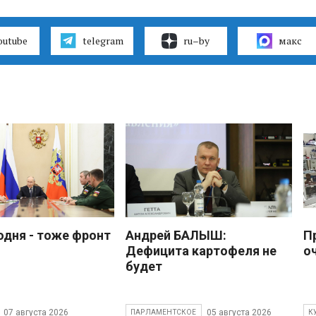
outube
telegram
ru–by
макс
одня - тоже фронт
Андрей БАЛЫШ:
П
Дефицита картофеля не
о
будет
07 августа 2026
05 августа 2026
ПАРЛАМЕНТСКОЕ
К