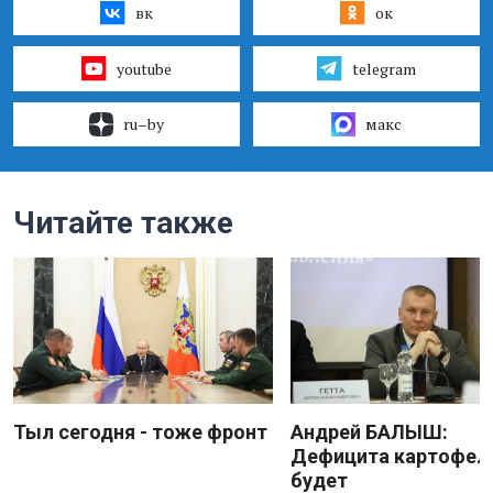
вк
ок
youtube
telegram
ru–by
макс
Читайте также
Тыл сегодня - тоже фронт
Андрей БАЛЫШ:
Дефицита картофеля
будет