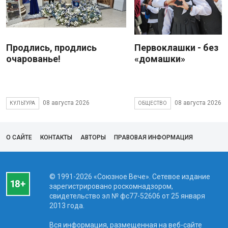
Продлись, продлись
Первоклашки - без
очарованье!
«домашки»
08 августа 2026
08 августа 2026
КУЛЬТУРА
ОБЩЕСТВО
О САЙТЕ
КОНТАКТЫ
АВТОРЫ
ПРАВОВАЯ ИНФОРМАЦИЯ
© 1991-2026 «Союзное Вече». Сетевое издание
зарегистрировано роскомнадзором,
свидетельство эл № фc77-52606 от 25 января
2013 года.
Вся информация, размещенная на веб-сайте