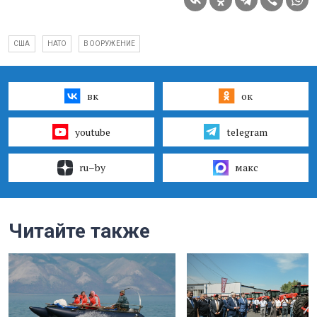
США
НАТО
ВООРУЖЕНИЕ
вк
ок
youtube
telegram
ru–by
макс
Читайте также