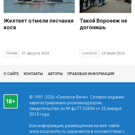
Желтеет отмели песчаная
Такой Воронеж не
коса
догонишь
01 августа 2026
29 июля 2026
ТУРИЗМ
СОЮЗНОЕ
О САЙТЕ
КОНТАКТЫ
АВТОРЫ
ПРАВОВАЯ ИНФОРМАЦИЯ
© 1991-2026 «Союзное Вече». Сетевое издание
зарегистрировано роскомнадзором,
свидетельство эл № фc77-52606 от 25 января
2013 года.
Вся информация, размещенная на веб-сайте
www.souzveche.ru, охраняется в соответствии с