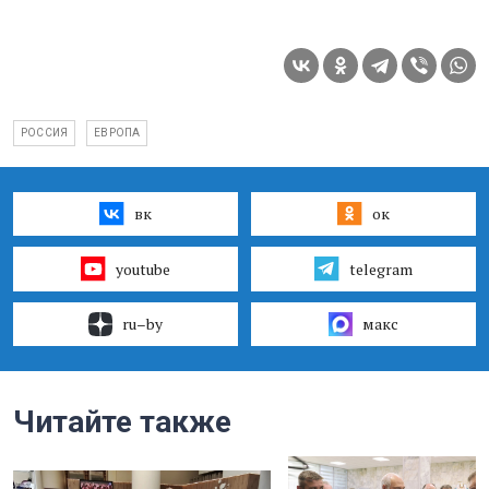
РОССИЯ
ЕВРОПА
вк
ок
youtube
telegram
ru–by
макс
Читайте также