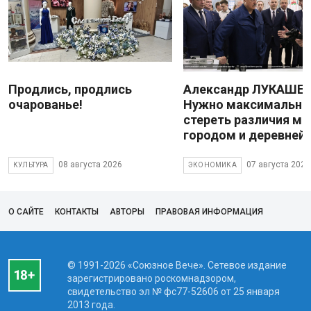
Продлись, продлись
Александр ЛУКАШЕН
очарованье!
Нужно максимально
стереть различия м
городом и деревней
08 августа 2026
07 августа 2026
КУЛЬТУРА
ЭКОНОМИКА
О САЙТЕ
КОНТАКТЫ
АВТОРЫ
ПРАВОВАЯ ИНФОРМАЦИЯ
© 1991-2026 «Союзное Вече». Сетевое издание
зарегистрировано роскомнадзором,
свидетельство эл № фc77-52606 от 25 января
2013 года.