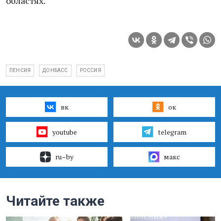
областях.
ПЕНСИЯ
ДОНБАСС
РОССИЯ
вк
ок
youtube
telegram
ru–by
макс
Читайте также