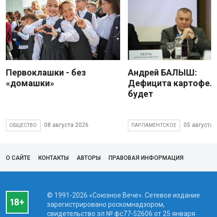
Первоклашки - без
Андрей БАЛЫШ:
«домашки»
Дефицита картофеля
будет
08 августа 2026
05 августа 
ОБЩЕСТВО
ПАРЛАМЕНТСКОЕ
О САЙТЕ
КОНТАКТЫ
АВТОРЫ
ПРАВОВАЯ ИНФОРМАЦИЯ
© 1991-2026 «Союзное Вече». Сетевое издание
зарегистрировано роскомнадзором,
свидетельство эл № фc77-52606 от 25 января