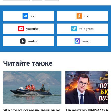
вк
ок
youtube
telegram
ru–by
макс
Читайте также
Желтеет отмели песчаная
Директор ИМЭМО Р