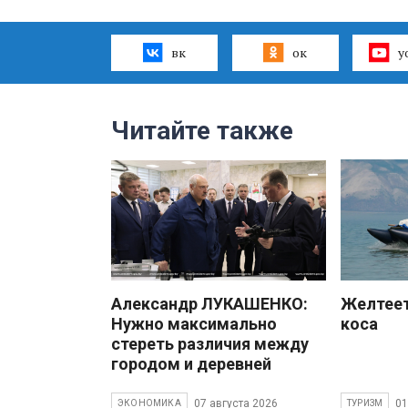
вк
ок
y
Читайте также
Александр ЛУКАШЕНКО:
Желтеет
Нужно максимально
коса
стереть различия между
городом и деревней
07 августа 2026
01
ЭКОНОМИКА
ТУРИЗМ