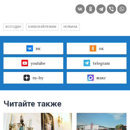
ВОЛОДИН
КИЕВСКИЙ РЕЖИМ
УКРАИНА
вк
ок
youtube
telegram
ru–by
макс
Читайте также