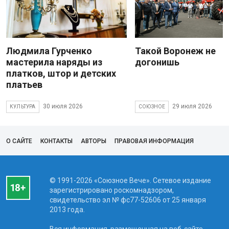
Людмила Гурченко
Такой Воронеж не
мастерила наряды из
догонишь
платков, штор и детских
платьев
30 июля 2026
29 июля 2026
КУЛЬТУРА
СОЮЗНОЕ
О САЙТЕ
КОНТАКТЫ
АВТОРЫ
ПРАВОВАЯ ИНФОРМАЦИЯ
© 1991-2026 «Союзное Вече». Сетевое издание
зарегистрировано роскомнадзором,
свидетельство эл № фc77-52606 от 25 января
2013 года.
Вся информация, размещенная на веб-сайте