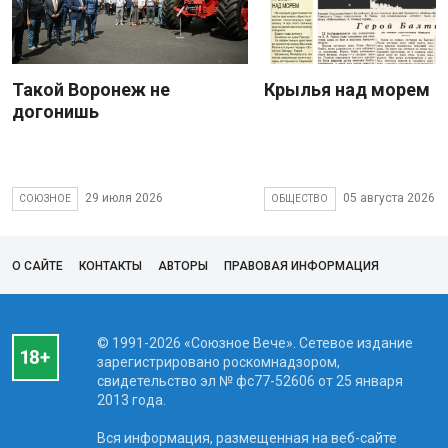
Такой Воронеж не
Крылья над морем
догонишь
29 июля 2026
05 августа 2026
СОЮЗНОЕ
ОБЩЕСТВО
О САЙТЕ
КОНТАКТЫ
АВТОРЫ
ПРАВОВАЯ ИНФОРМАЦИЯ
© 1991-2026 «Союзное Вече». Сетевое издание
зарегистрировано роскомнадзором,
свидетельство эл № фc77-52606 от 25 января
2013 года.
Вся информация, размещенная на веб-сайте