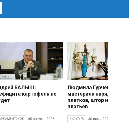
ндрей БАЛЫШ:
Людмила Гурченко
ефицита картофеля не
мастерила наряды из
удет
платков, штор и детски
платьев
05 августа 2026
30 июля 2026
АРЛАМЕНТСКОЕ
КУЛЬТУРА