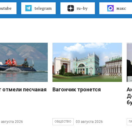
outube
telegram
ru–by
макс
 отмели песчаная
Вагончик тронется
А
Д
б
 августа 2026
03 августа 2026
ОБЩЕСТВО
П