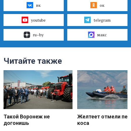
вк
ок
youtube
telegram
ru–by
макс
Читайте также
Такой Воронеж не
Желтеет отмели пес
догонишь
коса