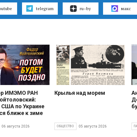
outube
telegram
ru–by
макс
ор ИМЭМО РАН
Крылья над морем
А
ойтоловский:
Д
 США по Украине
б
ся ближе к зиме
06 августа 2026
05 августа 2026
ОБЩЕСТВО
П