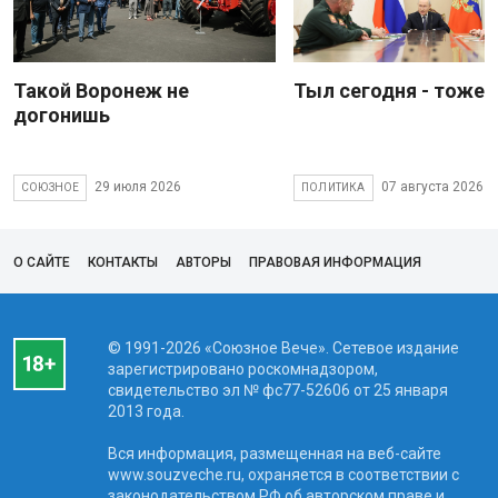
Такой Воронеж не
Тыл сегодня - тоже 
догонишь
29 июля 2026
07 августа 2026
СОЮЗНОЕ
ПОЛИТИКА
О САЙТЕ
КОНТАКТЫ
АВТОРЫ
ПРАВОВАЯ ИНФОРМАЦИЯ
© 1991-2026 «Союзное Вече». Сетевое издание
зарегистрировано роскомнадзором,
свидетельство эл № фc77-52606 от 25 января
2013 года.
Вся информация, размещенная на веб-сайте
www.souzveche.ru, охраняется в соответствии с
законодательством РФ об авторском праве и