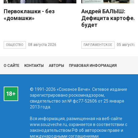
Первоклашки - без
Андрей БАЛЫШ:
«домашки»
Дефицита картофеля
будет
08 августа 2026
05 августа 
ОБЩЕСТВО
ПАРЛАМЕНТСКОЕ
О САЙТЕ
КОНТАКТЫ
АВТОРЫ
ПРАВОВАЯ ИНФОРМАЦИЯ
© 1991-2026 «Союзное Вече». Сетевое издание
зарегистрировано роскомнадзором,
свидетельство эл № фc77-52606 от 25 января
2013 года.
Вся информация, размещенная на веб-сайте
www.souzveche.ru, охраняется в соответствии с
законодательством РФ об авторском праве и
международными соглашениями.