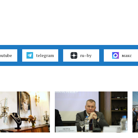
outube
telegram
ru–by
макс