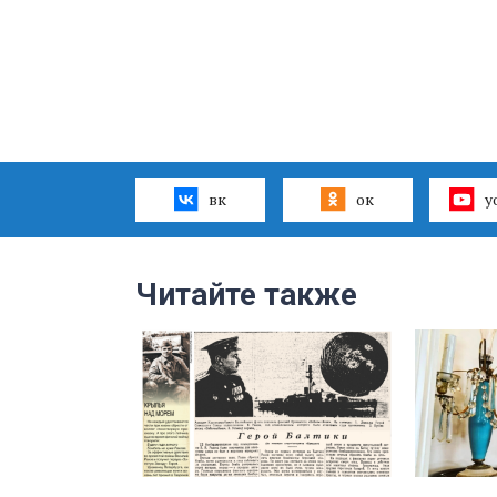
вк
ок
y
Читайте также