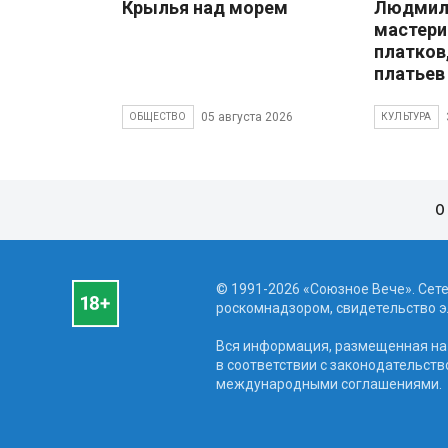
Крылья над морем
Людмила
мастери
платков
платьев
05 августа 2026
ОБЩЕСТВО
КУЛЬТУРА
О
© 1991-2026 «Союзное Вече». Сет
роскомнадзором, свидетельство эл
Вся информация, размещенная на 
в соответствии с законодательств
международными соглашениями.