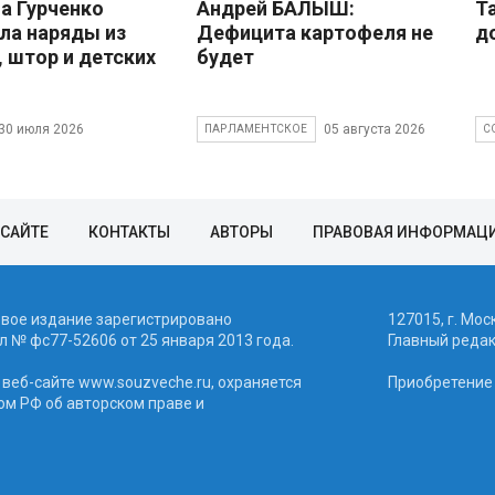
 Гурченко
Андрей БАЛЫШ:
Т
ла наряды из
Дефицита картофеля не
д
, штор и детских
будет
30 июля 2026
05 августа 2026
ПАРЛАМЕНТСКОЕ
С
 САЙТЕ
КОНТАКТЫ
АВТОРЫ
ПРАВОВАЯ ИНФОРМАЦ
евое издание зарегистрировано
127015, г. Мос
 № фc77-52606 от 25 января 2013 года.
Главный реда
веб-сайте www.souzveche.ru, охраняется
Приобретение а
ом РФ об авторском праве и