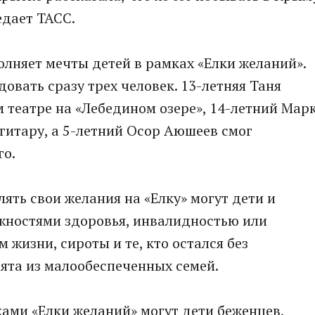
едает ТАСС.
олняет мечты детей в рамках «Елки желаний».
овать сразу трех человек. 13-летняя Таня
театре на «Лебедином озере», 14-летний Мар
гитару, а 5-летний Осор Аюшеев смог
го.
ять свои желания на «Елку» могут дети и
ностями здоровья, инвалидностью или
жизни, сироты и те, кто остался без
бята из малообеспеченных семей.
ками «Елки желаний» могут дети беженцев,