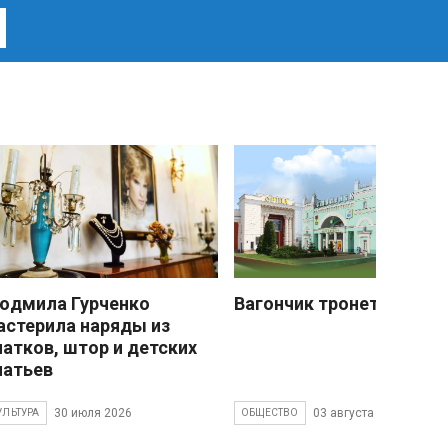
юдмила Гурченко
Вагончик тронется
астерила наряды из
латков, штор и детских
латьев
30 июля 2026
03 августа 2026
УЛЬТУРА
ОБЩЕСТВО