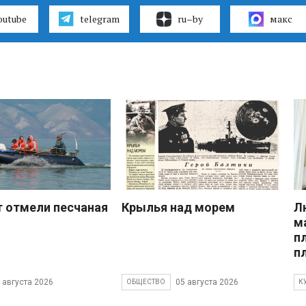
outube
telegram
ru–by
макс
 отмели песчаная
Крылья над морем
Л
м
п
п
 августа 2026
05 августа 2026
ОБЩЕСТВО
К