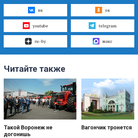
вк
ок
youtube
telegram
ru–by
макс
Читайте также
Такой Воронеж не
Вагончик тронется
догонишь