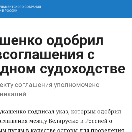
АРЛАМЕНТСКОГО СОБРАНИЯ
И И РОССИИ
ашенко одобрил
соглашения с
одном судоходстве
оекту соглашения уполномочено
уникаций
укашенко подписал указ, которым одобрил
оглашения между Беларусью и Россией о
ым путям в качестве основы для проведения