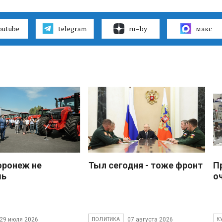
outube
telegram
ru–by
макс
оронеж не
Тыл сегодня - тоже фронт
П
шь
о
29 июля 2026
07 августа 2026
ПОЛИТИКА
К