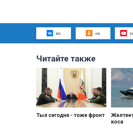
вк
ок
y
Читайте также
Тыл сегодня - тоже фронт
Желтеет
коса