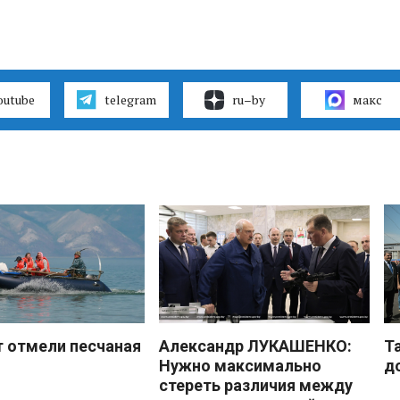
outube
telegram
ru–by
макс
 отмели песчаная
Александр ЛУКАШЕНКО:
Т
Нужно максимально
д
стереть различия между