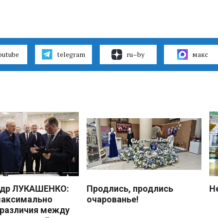
outube
telegram
ru–by
макс
ндр ЛУКАШЕНКО:
Продлись, продлись
Н
максимально
очарованье!
 различия между