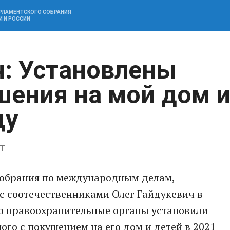
АРЛАМЕНТСКОГО СОБРАНИЯ
И И РОССИИ
ч: Установлены
шения на мой дом 
ду
т
Собрания по международным делам,
с соотечественниками Олег Гайдукевич в
то правоохранительные органы установили
ого с покушением на его дом и детей в 2021