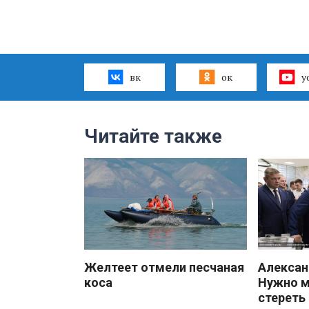
вк
ок
y
Читайте также
Желтеет отмели песчаная
Алекса
коса
Нужно 
стереть