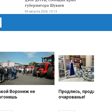
губернатора Шуваев
09 августа 2026, 10:13
акой Воронеж не
Продлись, продлись
огонишь
очарованье!