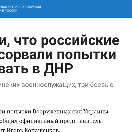
АРЛАМЕНТСКОГО СОБРАНИЯ
И И РОССИИ
и, что российские
сорвали попытки
вать в ДНР
аинских военнослужащих, три боевые
ли попытки Воoруженных сил Укрaины
сообщил официальный представитель
т Игорь Конашенков.