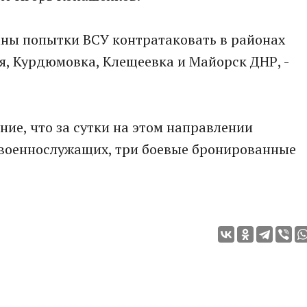
аны попытки ВCУ контратаковать в районах
я, Курдюмовка, Клещеевка и Майорск ДНР, -
ие, что зa cутки на этом направлении
 военнослужащих, три боевые бронированные