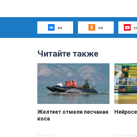
вк
ок
y
Читайте также
Желтеет отмели песчаная
Нейросе
коса