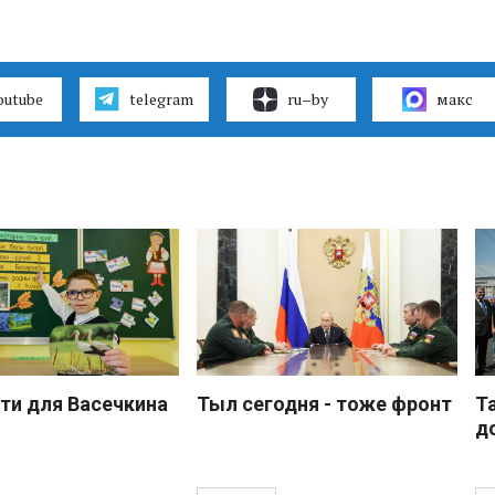
outube
telegram
ru–by
макс
ти для Васечкина
Тыл сегодня - тоже фронт
Т
д