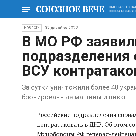
САЙТ ГАЗЕТЫ П
СОЮЗА БЕЛАРУС
07 декабря 2022
НОВОСТИ
В МО РФ заявил
подразделения 
ВСУ контратако
За сутки уничтожили более 40 укр
бронированные машины и пикап
Pоссийские подpазделения сорва
контратаковать в ДНР. Об этом 
Минобороны РФ генерал-лейтенан