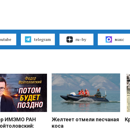
outube
telegram
ru–by
макс
ор ИМЭМО РАН
Желтеет отмели песчаная
К
ойтоловский:
коса