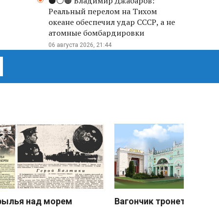
⚫️⚪️🟤 Владимир Джабаров:
Реальный перелом на Тихом
океане обеспечил удар СССР, а не
атомные бомбардировки
06 августа 2026, 21:44
рылья над морем
Вагончик тронется