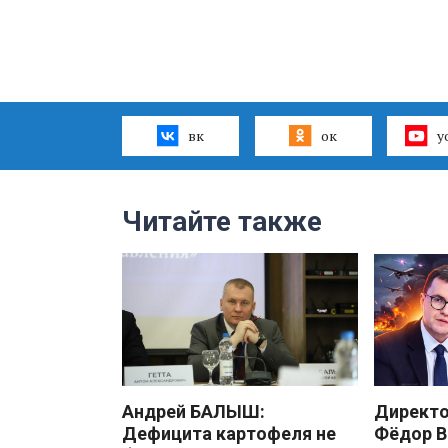
вк
ок
y
Читайте также
Андрей БАЛЫШ:
Директ
Дефицита картофеля не
Фёдор В