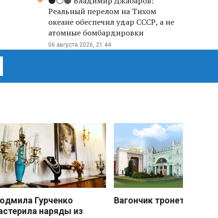
⚫️⚪️🟤 Владимир Джабаров:
Реальный перелом на Тихом
океане обеспечил удар СССР, а не
атомные бомбардировки
06 августа 2026, 21:44
юдмила Гурченко
Вагончик тронется
астерила наряды из