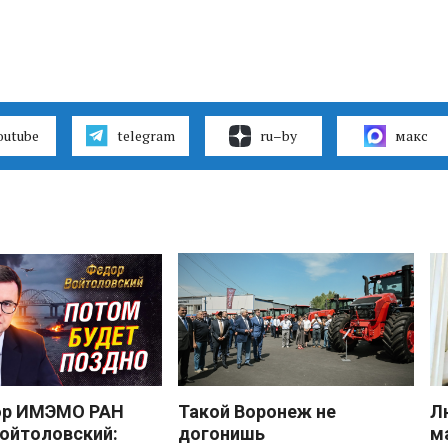
outube
telegram
ru–by
макс
ор ИМЭМО РАН
Такой Воронеж не
Л
ойтоловский:
догонишь
м