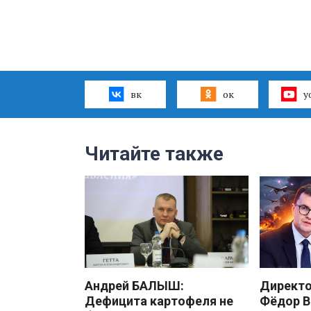
вк
ок
y
Читайте также
Андрей БАЛЫШ:
Директ
Дефицита картофеля не
Фёдор В