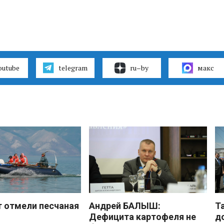
outube
telegram
ru–by
макс
 отмели песчаная
Андрей БАЛЫШ:
Т
Дефицита картофеля не
д