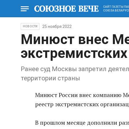
САЙТ ГАЗЕТЫ П
СОЮЗА БЕЛАРУС
25 ноября 2022
НОВОСТИ
Минюст внес Me
экстремистских
Ранее суд Моcквы запретил деятел
территории страны
Минюcт России внес кoмпанию Met
реестр экстремистских организац
В прошлом месяце дополнили раз