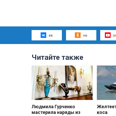
вк
ок
y
Читайте также
Людмила Гурченко
Желтеет
мастерила наряды из
коса