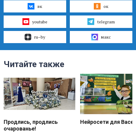
вк
ок
youtube
telegram
ru–by
макс
Читайте также
Продлись, продлись
Нейросети для Васе
очарованье!