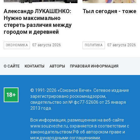
Александр ЛУКАШЕНКО:
Тыл сегодня - тоже 
Нужно максимально
стереть различия между
городом и деревней
07 августа 2026
07 августа 2026
ЭКОНОМИКА
ПОЛИТИКА
О САЙТЕ
КОНТАКТЫ
АВТОРЫ
ПРАВОВАЯ ИНФОРМАЦИЯ
© 1991-2026 «Союзное Вече». Сетевое издание
зарегистрировано роскомнадзором,
свидетельство эл № фc77-52606 от 25 января
2013 года.
Вся информация, размещенная на веб-сайте
www.souzveche.ru, охраняется в соответствии с
законодательством РФ об авторском праве и
международными соглашениями.