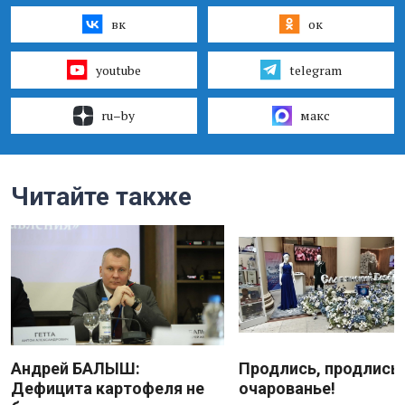
вк
ок
youtube
telegram
ru–by
макс
Читайте также
Андрей БАЛЫШ:
Продлись, продлись
Дефицита картофеля не
очарованье!