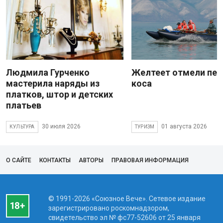
Людмила Гурченко
Желтеет отмели пес
мастерила наряды из
коса
платков, штор и детских
платьев
30 июля 2026
01 августа 2026
КУЛЬТУРА
ТУРИЗМ
О САЙТЕ
КОНТАКТЫ
АВТОРЫ
ПРАВОВАЯ ИНФОРМАЦИЯ
© 1991-2026 «Союзное Вече». Сетевое издание
зарегистрировано роскомнадзором,
свидетельство эл № фc77-52606 от 25 января