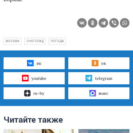
МОСКВА
СНЕГОПАД
ПОГОДА
вк
ок
youtube
telegram
ru–by
макс
Читайте также