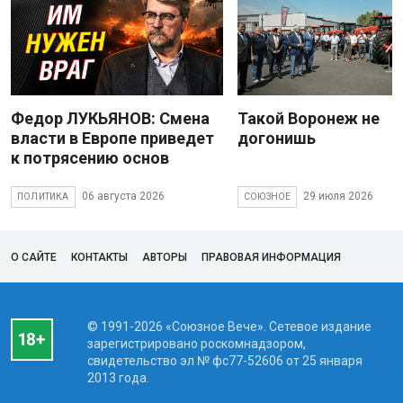
Федор ЛУКЬЯНОВ: Смена
Такой Воронеж не
власти в Европе приведет
догонишь
к потрясению основ
06 августа 2026
29 июля 2026
ПОЛИТИКА
СОЮЗНОЕ
О САЙТЕ
КОНТАКТЫ
АВТОРЫ
ПРАВОВАЯ ИНФОРМАЦИЯ
© 1991-2026 «Союзное Вече». Сетевое издание
зарегистрировано роскомнадзором,
свидетельство эл № фc77-52606 от 25 января
2013 года.