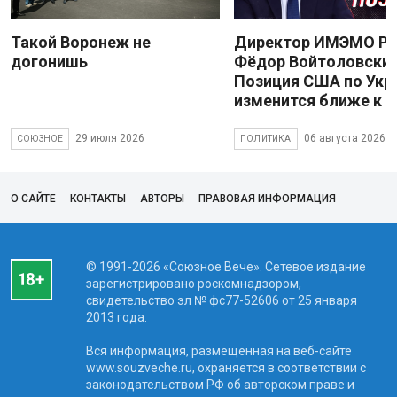
Такой Воронеж не
Директор ИМЭМО Р
догонишь
Фёдор Войтоловский
Позиция США по Укр
изменится ближе к 
29 июля 2026
06 августа 2026
СОЮЗНОЕ
ПОЛИТИКА
О САЙТЕ
КОНТАКТЫ
АВТОРЫ
ПРАВОВАЯ ИНФОРМАЦИЯ
© 1991-2026 «Союзное Вече». Сетевое издание
зарегистрировано роскомнадзором,
свидетельство эл № фc77-52606 от 25 января
2013 года.
Вся информация, размещенная на веб-сайте
www.souzveche.ru, охраняется в соответствии с
законодательством РФ об авторском праве и