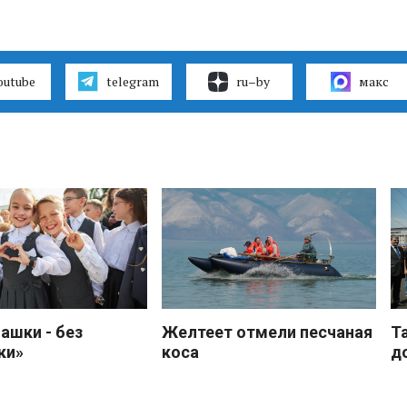
outube
telegram
ru–by
макс
ашки - без
Желтеет отмели песчаная
Т
ки»
коса
д