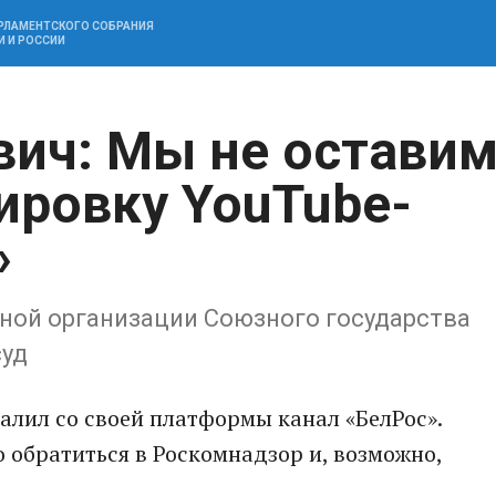
АРЛАМЕНТСКОГО СОБРАНИЯ
И И РОССИИ
ич: Мы не остави
ировку YouTube-
»
ной организации Союзного государства
суд
далил со своей платформы канал «БелРос».
 обратиться в Роскомнадзор и, возможно,