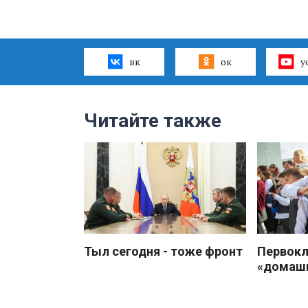
вк
ок
y
Читайте также
Тыл сегодня - тоже фронт
Первокл
«домаш