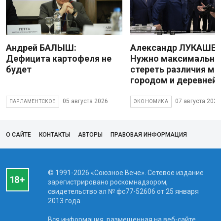
Андрей БАЛЫШ:
Александр ЛУКАШЕН
Дефицита картофеля не
Нужно максимально
будет
стереть различия м
городом и деревней
05 августа 2026
07 августа 2026
ПАРЛАМЕНТСКОЕ
ЭКОНОМИКА
О САЙТЕ
КОНТАКТЫ
АВТОРЫ
ПРАВОВАЯ ИНФОРМАЦИЯ
© 1991-2026 «Союзное Вече». Сетевое издание
зарегистрировано роскомнадзором,
свидетельство эл № фc77-52606 от 25 января
2013 года.
Вся информация, размещенная на веб-сайте