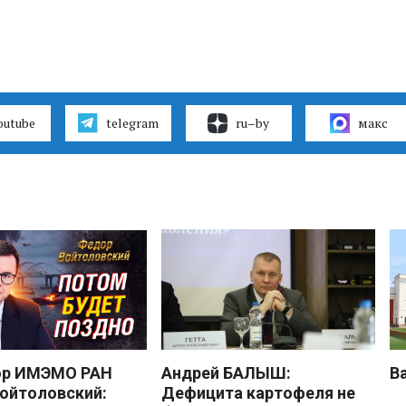
outube
telegram
ru–by
макс
ор ИМЭМО РАН
Андрей БАЛЫШ:
В
ойтоловский:
Дефицита картофеля не