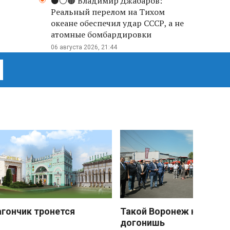
⚫️⚪️🟤 Владимир Джабаров:
Реальный перелом на Тихом
океане обеспечил удар СССР, а не
атомные бомбардировки
06 августа 2026, 21:44
агончик тронется
Такой Воронеж не
догонишь