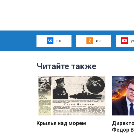
вк
ок
y
Читайте также
Крылья над морем
Директ
Фёдор В