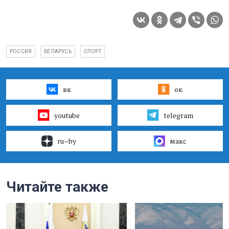
РОССИЯ
БЕЛАРУСЬ
СПОРТ
вк
ок
youtube
telegram
ru–by
макс
Читайте также