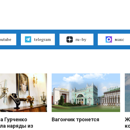
outube
telegram
ru–by
макс
 Гурченко
Вагончик тронется
Ж
ла наряды из
к