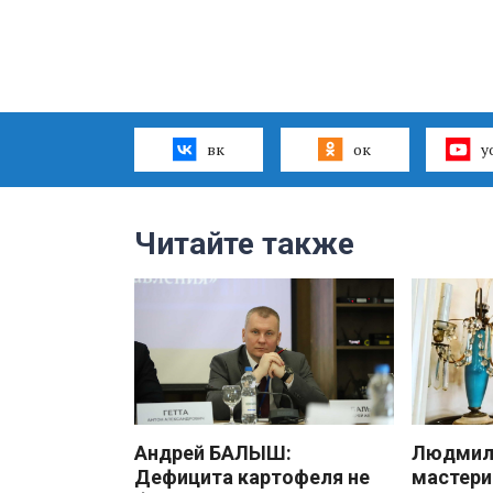
вк
ок
y
Читайте также
Андрей БАЛЫШ:
Людмила
Дефицита картофеля не
мастери