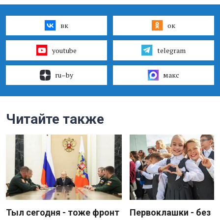
вк
ок
youtube
telegram
ru–by
макс
Читайте также
Тыл сегодня - тоже фронт
Первоклашки - без