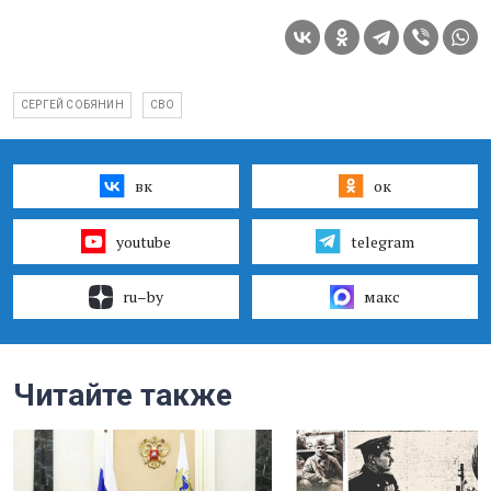
СЕРГЕЙ СОБЯНИН
СВО
вк
ок
youtube
telegram
ru–by
макс
Читайте также