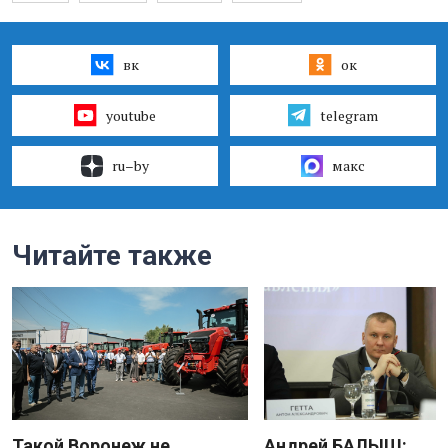
вк
ок
youtube
telegram
ru–by
макс
Читайте также
Такой Воронеж не
Андрей БАЛЫШ: