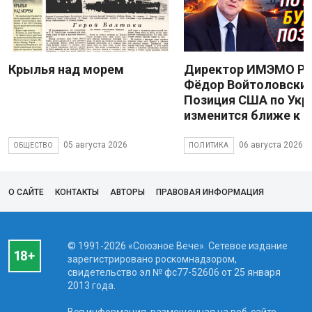
Крылья над морем
Директор ИМЭМО Р
Фёдор Войтоловский
Позиция США по Укр
изменится ближе к 
05 августа 2026
06 августа 2026
ОБЩЕСТВО
ПОЛИТИКА
О САЙТЕ
КОНТАКТЫ
АВТОРЫ
ПРАВОВАЯ ИНФОРМАЦИЯ
© 1991-2026 «Союзное Вече». Сетевое издание
зарегистрировано роскомнадзором,
свидетельство эл № фc77-52606 от 25 января
2013 года.
Вся информация, размещенная на веб-сайте