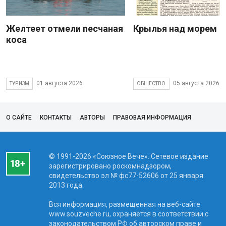
Желтеет отмели песчаная
Крылья над морем
коса
01 августа 2026
05 августа 2026
ТУРИЗМ
ОБЩЕСТВО
О САЙТЕ
КОНТАКТЫ
АВТОРЫ
ПРАВОВАЯ ИНФОРМАЦИЯ
© 1991-2026 «Союзное Вече». Сетевое издание
зарегистрировано роскомнадзором,
свидетельство эл № фc77-52606 от 25 января
2013 года.
Вся информация, размещенная на веб-сайте
www.souzveche.ru, охраняется в соответствии с
законодательством РФ об авторском праве и