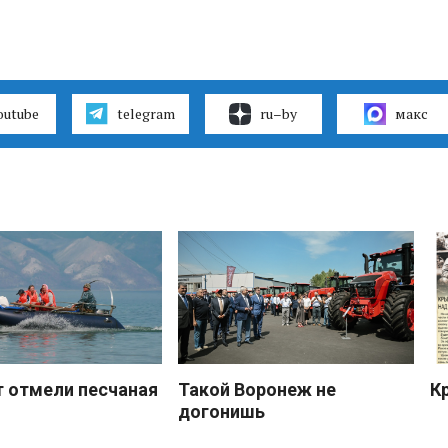
outube
telegram
ru–by
макс
 отмели песчаная
Такой Воронеж не
К
догонишь