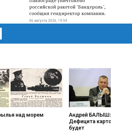
Павлограде уничтожено
российской ракетой "Бандероль",
сообщил гендиректор компании.
06 августа 2026, 19:59
рылья над морем
Андрей БАЛЫШ:
Дефицита картофеля не
будет