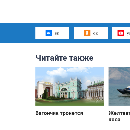
вк
ок
y
Читайте также
Вагончик тронется
Желтеет
коса