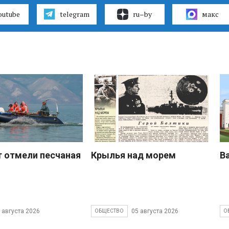
outube
telegram
ru–by
макс
 отмели песчаная
Крылья над морем
В
 августа 2026
05 августа 2026
ОБЩЕСТВО
О