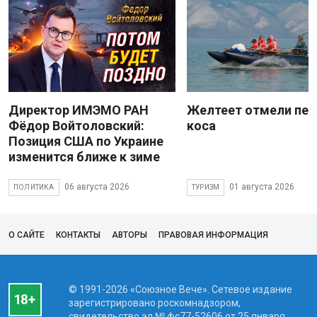
Директор ИМЭМО РАН
Желтеет отмели пес
Фёдор Войтоловский:
коса
Позиция США по Украине
изменится ближе к зиме
06 августа 2026
01 августа 2026
ПОЛИТИКА
ТУРИЗМ
О САЙТЕ
КОНТАКТЫ
АВТОРЫ
ПРАВОВАЯ ИНФОРМАЦИЯ
© 1991-2026 «Союзное Вече». Сетевое издание
зарегистрировано роскомнадзором,
свидетельство эл № фc77-52606 от 25 января