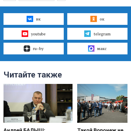
вк
ок
youtube
telegram
ru–by
макс
Читайте также
Андрей БАЛЫШ:
Такой Воронеж не