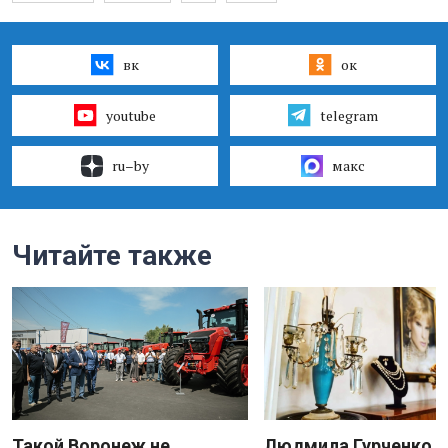
вк
ок
youtube
telegram
ru–by
макс
Читайте также
Такой Воронеж не
Людмила Гурченко