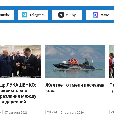
outube
telegram
ru–by
макс
ндр ЛУКАШЕНКО:
Желтеет отмели песчаная
П
максимально
коса
«
 различия между
 и деревней
07 августа 2026
01 августа 2026
А
ТУРИЗМ
О