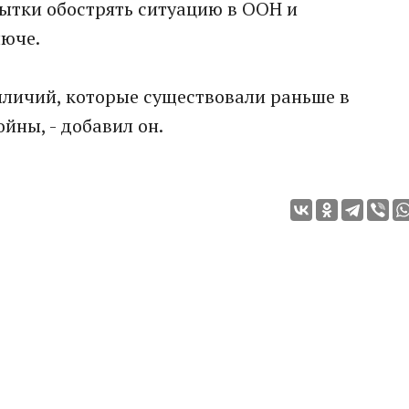
ытки обострять ситуацию в ООН и
люче.
иличий, которые существовали раньше в
йны, - добавил он.