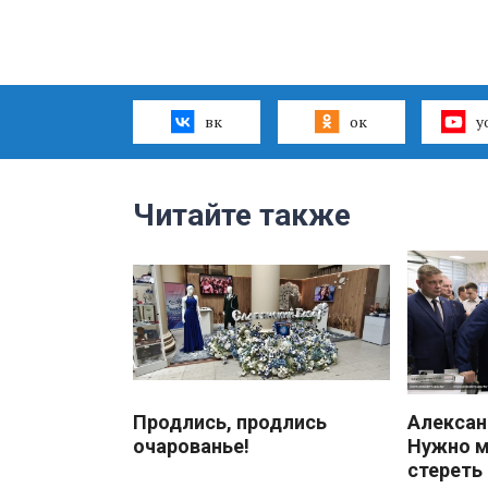
вк
ок
y
Читайте также
Продлись, продлись
Алекса
очарованье!
Нужно 
стереть