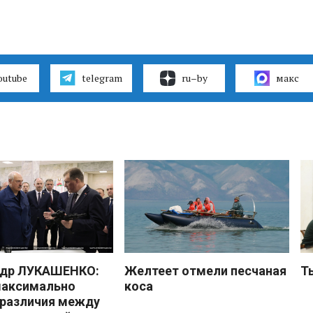
outube
telegram
ru–by
макс
ндр ЛУКАШЕНКО:
Желтеет отмели песчаная
Т
максимально
коса
 различия между