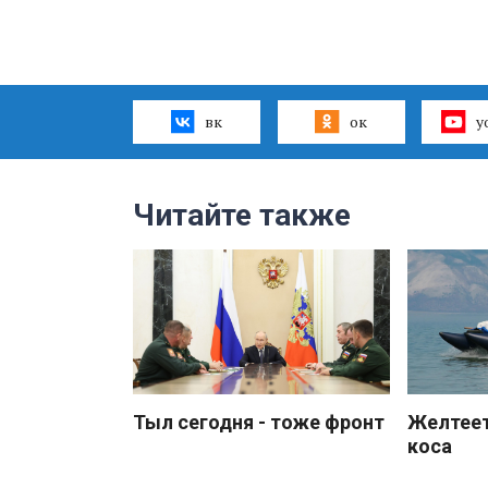
вк
ок
y
Читайте также
Тыл сегодня - тоже фронт
Желтеет
коса