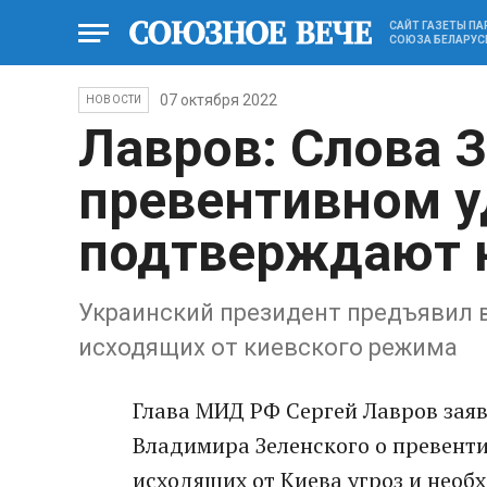
САЙТ ГАЗЕТЫ П
СОЮЗА БЕЛАРУС
07 октября 2022
НОВОСТИ
Лавров: Слова З
превентивном у
подтверждают 
Украинский президент предъявил в
исходящих от киевского режима
Глава МИД РФ Сергей Лавров заяв
Владимира Зеленского о превент
исходящих от Киева угроз и необ